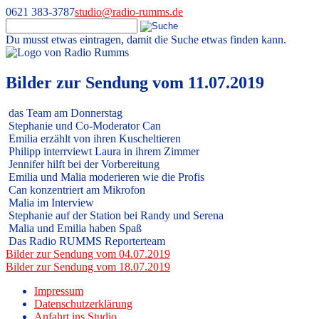
0621 383-3787
studio@radio-rumms.de
Du musst etwas eintragen, damit die Suche etwas finden kann.
Skip
to
Radio RUMMS
Radio RUMMS ist ein Radioprojekt mit und für kranke Kinder und
content
Bilder zur Sendung vom 11.07.2019
Jugendliche in der Universitätsmedizin Mannheim.
das Team am Donnerstag
Stephanie und Co-Moderator Can
Emilia erzählt von ihren Kuscheltieren
Philipp interrviewt Laura in ihrem Zimmer
Jennifer hilft bei der Vorbereitung
Emilia und Malia moderieren wie die Profis
Can konzentriert am Mikrofon
Malia im Interview
Stephanie auf der Station bei Randy und Serena
Malia und Emilia haben Spaß
Das Radio RUMMS Reporterteam
Beitragsnavigation
Bilder zur Sendung vom 04.07.2019
Bilder zur Sendung vom 18.07.2019
Impressum
Datenschutzerklärung
Anfahrt ins Studio