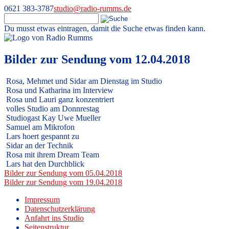
0621 383-3787
studio@radio-rumms.de
Du musst etwas eintragen, damit die Suche etwas finden kann.
Skip
to
Radio RUMMS
Radio RUMMS ist ein Radioprojekt mit und für kranke Kinder und
content
Bilder zur Sendung vom 12.04.2018
Jugendliche in der Universitätsmedizin Mannheim.
Rosa, Mehmet und Sidar am Dienstag im Studio
Rosa und Katharina im Interview
Rosa und Lauri ganz konzentriert
volles Studio am Donnrestag
Studiogast Kay Uwe Mueller
Samuel am Mikrofon
Lars hoert gespannt zu
Sidar an der Technik
Rosa mit ihrem Dream Team
Lars hat den Durchblick
Beitragsnavigation
Bilder zur Sendung vom 05.04.2018
Bilder zur Sendung vom 19.04.2018
Impressum
Datenschutzerklärung
Anfahrt ins Studio
Seitenstruktur