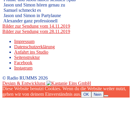
Jason und Simon hören genau zu
Samuel schmeckt es
Jason und Simon in Partylaune
Alexander ganz professionell
Beitragsnavigation
Bilder zur Sendung vom 14.11.2019
Bilder zur Sendung vom 28.11.2019
Impressum
Datenschutzerklärung
Anfahrt ins Studio
Seitenstruktur
Facebook
Instagram
© Radio RUMMS 2026
Design & Entwicklung
Diese Website benutzt Cookies. Wenn du die Website weiter nutzt,
gehen wir von deinem Einverständnis aus.
OK
Nein