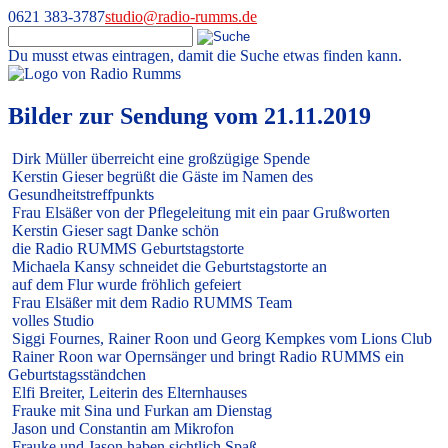
0621 383-3787
studio@radio-rumms.de
Du musst etwas eintragen, damit die Suche etwas finden kann.
Skip
to
Radio RUMMS
Radio RUMMS ist ein Radioprojekt mit und für kranke Kinder und
content
Bilder zur Sendung vom 21.11.2019
Jugendliche in der Universitätsmedizin Mannheim.
Dirk Müller überreicht eine großzügige Spende
Kerstin Gieser begrüßt die Gäste im Namen des
Gesundheitstreffpunkts
Frau Elsäßer von der Pflegeleitung mit ein paar Grußworten
Kerstin Gieser sagt Danke schön
die Radio RUMMS Geburtstagstorte
Michaela Kansy schneidet die Geburtstagstorte an
auf dem Flur wurde fröhlich gefeiert
Frau Elsäßer mit dem Radio RUMMS Team
volles Studio
Siggi Fournes, Rainer Roon und Georg Kempkes vom Lions Club
Rainer Roon war Opernsänger und bringt Radio RUMMS ein
Geburtstagsständchen
Elfi Breiter, Leiterin des Elternhauses
Frauke mit Sina und Furkan am Dienstag
Jason und Constantin am Mikrofon
Frauke und Jason haben sichtlich Spaß