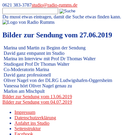
0621 383-3787
studio@radio-rumms.de
Du musst etwas eintragen, damit die Suche etwas finden kann.
Skip
to
Radio RUMMS
Radio RUMMS ist ein Radioprojekt mit und für kranke Kinder und
content
Bilder zur Sendung vom 27.06.2019
Jugendliche in der Universitätsmedizin Mannheim.
Marina und Martin zu Beginn der Sendung
David ganz entspannt im Studio
Marina im Interview mit Prof Dr Thomas Walter
Studiogast Prof Dr Thomas Walter
Co-Moderatorin Marina
David ganz professionell
Oliver Nagel von der DLRG Ludwigshafen-Oggersheim
Vanessa hört Oliver Nagel genau zu
Marlon am Mischpult
Beitragsnavigation
Bilder zur Sendung vom 13.06.2019
Bilder zur Sendung vom 04.07.2019
Impressum
Datenschutzerklärung
Anfahrt ins Studio
Seitenstruktur
Facebook