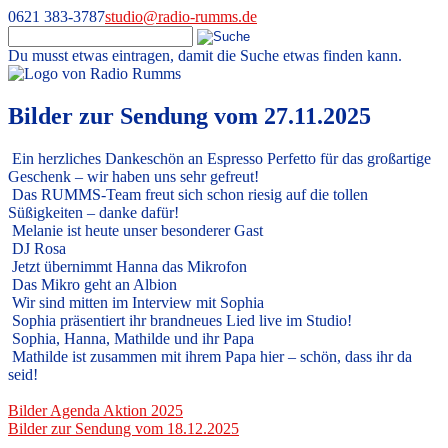
0621 383-3787
studio@radio-rumms.de
Du musst etwas eintragen, damit die Suche etwas finden kann.
Skip
to
Radio RUMMS
Radio RUMMS ist ein Radioprojekt mit und für kranke Kinder und
content
Bilder zur Sendung vom 27.11.2025
Jugendliche in der Universitätsmedizin Mannheim.
Ein herzliches Dankeschön an Espresso Perfetto für das großartige
Geschenk – wir haben uns sehr gefreut!
Das RUMMS‑Team freut sich schon riesig auf die tollen
Süßigkeiten – danke dafür!
Melanie ist heute unser besonderer Gast
DJ Rosa
Jetzt übernimmt Hanna das Mikrofon
Das Mikro geht an Albion
Wir sind mitten im Interview mit Sophia
Sophia präsentiert ihr brandneues Lied live im Studio!
Sophia, Hanna, Mathilde und ihr Papa
Mathilde ist zusammen mit ihrem Papa hier – schön, dass ihr da
seid!
Beitragsnavigation
Bilder Agenda Aktion 2025
Bilder zur Sendung vom 18.12.2025