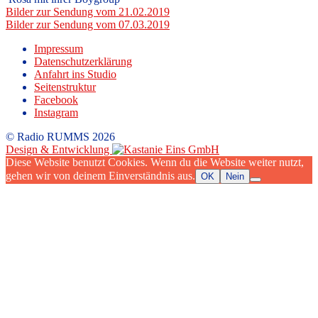
Beitragsnavigation
Bilder zur Sendung vom 21.02.2019
Bilder zur Sendung vom 07.03.2019
Impressum
Datenschutzerklärung
Anfahrt ins Studio
Seitenstruktur
Facebook
Instagram
© Radio RUMMS 2026
Design & Entwicklung
Diese Website benutzt Cookies. Wenn du die Website weiter nutzt,
gehen wir von deinem Einverständnis aus.
OK
Nein