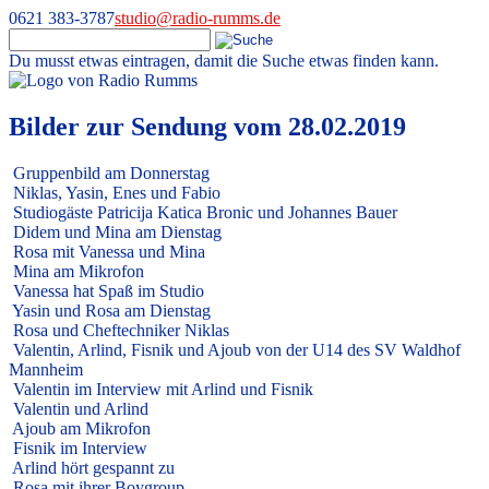
0621 383-3787
studio@radio-rumms.de
Du musst etwas eintragen, damit die Suche etwas finden kann.
Skip
to
Radio RUMMS
Radio RUMMS ist ein Radioprojekt mit und für kranke Kinder und
content
Bilder zur Sendung vom 28.02.2019
Jugendliche in der Universitätsmedizin Mannheim.
Gruppenbild am Donnerstag
Niklas, Yasin, Enes und Fabio
Studiogäste Patricija Katica Bronic und Johannes Bauer
Didem und Mina am Dienstag
Rosa mit Vanessa und Mina
Mina am Mikrofon
Vanessa hat Spaß im Studio
Yasin und Rosa am Dienstag
Rosa und Cheftechniker Niklas
Valentin, Arlind, Fisnik und Ajoub von der U14 des SV Waldhof
Mannheim
Valentin im Interview mit Arlind und Fisnik
Valentin und Arlind
Ajoub am Mikrofon
Fisnik im Interview
Arlind hört gespannt zu
Rosa mit ihrer Boygroup