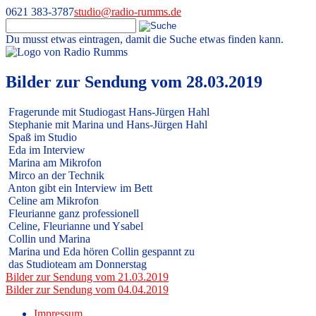
0621 383-3787
studio@radio-rumms.de
Du musst etwas eintragen, damit die Suche etwas finden kann.
Skip
to
Radio RUMMS
Radio RUMMS ist ein Radioprojekt mit und für kranke Kinder und
content
Bilder zur Sendung vom 28.03.2019
Jugendliche in der Universitätsmedizin Mannheim.
Fragerunde mit Studiogast Hans-Jürgen Hahl
Stephanie mit Marina und Hans-Jürgen Hahl
Spaß im Studio
Eda im Interview
Marina am Mikrofon
Mirco an der Technik
Anton gibt ein Interview im Bett
Celine am Mikrofon
Fleurianne ganz professionell
Celine, Fleurianne und Ysabel
Collin und Marina
Marina und Eda hören Collin gespannt zu
das Studioteam am Donnerstag
Beitragsnavigation
Bilder zur Sendung vom 21.03.2019
Bilder zur Sendung vom 04.04.2019
Impressum