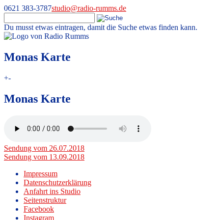
0621 383-3787
studio@radio-rumms.de
Du musst etwas eintragen, damit die Suche etwas finden kann.
Skip
to
Radio RUMMS
Radio RUMMS ist ein Radioprojekt mit und für kranke Kinder und
content
Monas Karte
Jugendliche in der Universitätsmedizin Mannheim.
+
-
Monas Karte
Beitragsnavigation
Sendung vom 26.07.2018
Sendung vom 13.09.2018
Impressum
Datenschutzerklärung
Anfahrt ins Studio
Seitenstruktur
Facebook
Instagram