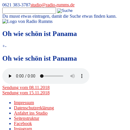
0621 383-3787
studio@radio-rumms.de
Du musst etwas eintragen, damit die Suche etwas finden kann.
Skip
to
Radio RUMMS
Radio RUMMS ist ein Radioprojekt mit und für kranke Kinder und
content
Oh wie schön ist Panama
Jugendliche in der Universitätsmedizin Mannheim.
+
-
Oh wie schön ist Panama
Beitragsnavigation
Sendung vom 08.11.2018
Sendung vom 15.11.2018
Impressum
Datenschutzerklärung
Anfahrt ins Studio
Seitenstruktur
Facebook
Instagram