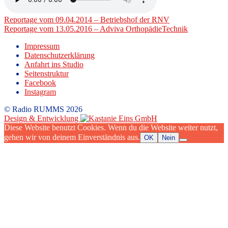
Beitragsnavigation
Reportage vom 09.04.2014 – Betriebshof der RNV
Reportage vom 13.05.2016 – Adviva OrthopädieTechnik
Impressum
Datenschutzerklärung
Anfahrt ins Studio
Seitenstruktur
Facebook
Instagram
© Radio RUMMS 2026
Design & Entwicklung
Diese Website benutzt Cookies. Wenn du die Website weiter nutzt,
gehen wir von deinem Einverständnis aus.
OK
Nein