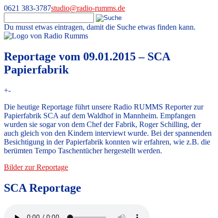
0621 383-3787
studio@radio-rumms.de
Du musst etwas eintragen, damit die Suche etwas finden kann.
Skip
to
Radio RUMMS
Radio RUMMS ist ein Radioprojekt mit und für kranke Kinder und
content
Reportage vom 09.01.2015 – SCA
Jugendliche in der Universitätsmedizin Mannheim.
Papierfabrik
+
-
Die heutige Reportage führt unsere Radio RUMMS Reporter zur
Papierfabrik SCA auf dem Waldhof in Mannheim. Empfangen
wurden sie sogar von dem Chef der Fabrik, Roger Schilling, der
auch gleich von den Kindern interviewt wurde. Bei der spannenden
Besichtigung in der Papierfabrik konnten wir erfahren, wie z.B. die
berümten Tempo Taschentücher hergestellt werden.
Bilder zur Reportage
SCA Reportage