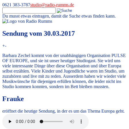
0621 383-3787
studio@radio-rumms.de
Du musst etwas eintragen, damit die Suche etwas finden kann.
Skip
to
Radio RUMMS
Radio RUMMS ist ein Radioprojekt mit und für kranke Kinder und
content
Sendung vom 30.03.2017
Jugendliche in der Universitätsmedizin Mannheim.
+
-
Barbara Zechel kommt von der unabhängigen Organisation PULSE
OF EUROPE, und sie ist unser heutiger Studiogast. Sie wird uns
viele interessante Dinge über diese Organisation und über Europa
selbst erzählen. Viele Kinder und Jugendliche waren im Studio, um
zuzuhören und live mit zu reden. Ausserdem haben wir wieder viele
Musikwünsche für diejenigen erfüllen können, die leider nicht ins
Studio kommen konnten, sondern im Bett bleiben mussten.
Frauke
eröffnet die heutige Sendung, in der es um das Thema Europa geht.