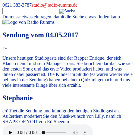
0621 383-3787
studio@radio-rumms.de
Du musst etwas eintragen, damit die Suche etwas finden kann.
Skip
to
Radio RUMMS
Radio RUMMS ist ein Radioprojekt mit und für kranke Kinder und
content
Sendung vom 04.05.2017
Jugendliche in der Universitätsmedizin Mannheim.
+
-
Unsere heutigen Studiogäste sind der Rapper Enrique, der sich
Blanco nennt und sein Manager Loris. Sie berichten darüber wie sie
den ersten Song und das erste Video produziert haben und was
ihnen dabei passiert ist. Die Kinder im Studio (es waren wieder viele
bei uns in der Sendung) haben bei einem Quiz mitgemacht und uns
viele interessante Dinge über sich erzählt.
Stephanie
eröffnet die Sendung und kündigt den heutigen Studiogast an.
Außerdem moderiert Sie den Musikwunsch von Lilly, nämlich
SHAPE OF YOU von Ed Sheeran.