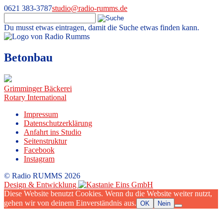
0621 383-3787
studio@radio-rumms.de
Du musst etwas eintragen, damit die Suche etwas finden kann.
Skip
to
Radio RUMMS
Radio RUMMS ist ein Radioprojekt mit und für kranke Kinder und
content
Betonbau
Jugendliche in der Universitätsmedizin Mannheim.
Beitragsnavigation
Grimminger Bäckerei
Rotary International
Impressum
Datenschutzerklärung
Anfahrt ins Studio
Seitenstruktur
Facebook
Instagram
© Radio RUMMS 2026
Design & Entwicklung
Diese Website benutzt Cookies. Wenn du die Website weiter nutzt,
gehen wir von deinem Einverständnis aus.
OK
Nein