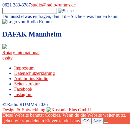
0621 383-3787
studio@radio-rumms.de
Du musst etwas eintragen, damit die Suche etwas finden kann.
Skip
to
Radio RUMMS
Radio RUMMS ist ein Radioprojekt mit und für kranke Kinder und
content
DAFAK Mannheim
Jugendliche in der Universitätsmedizin Mannheim.
Beitragsnavigation
Rotary International
essity
Impressum
Datenschutzerklärung
Anfahrt ins Studio
Seitenstruktur
Facebook
Instagram
© Radio RUMMS 2026
Design & Entwicklung
Diese Website benutzt Cookies. Wenn du die Website weiter nutzt,
gehen wir von deinem Einverständnis aus.
OK
Nein