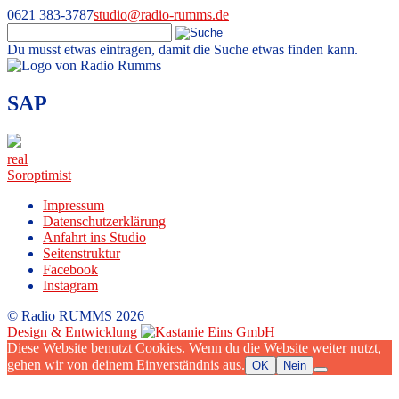
0621 383-3787
studio@radio-rumms.de
Du musst etwas eintragen, damit die Suche etwas finden kann.
Skip
to
Radio RUMMS
Radio RUMMS ist ein Radioprojekt mit und für kranke Kinder und
content
SAP
Jugendliche in der Universitätsmedizin Mannheim.
Beitragsnavigation
real
Soroptimist
Impressum
Datenschutzerklärung
Anfahrt ins Studio
Seitenstruktur
Facebook
Instagram
© Radio RUMMS 2026
Design & Entwicklung
Diese Website benutzt Cookies. Wenn du die Website weiter nutzt,
gehen wir von deinem Einverständnis aus.
OK
Nein